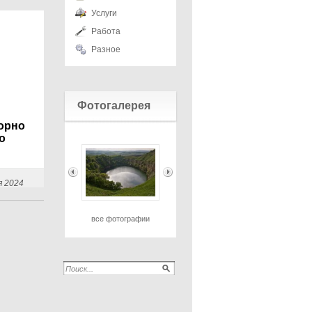
Услуги
Работа
Разное
Фотогалерея
орно
о
я 2024
все фотографии