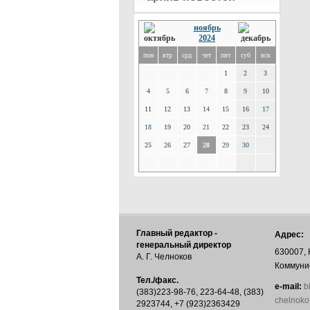
ноябрь
2024
пон
втр
срд
чет
пят
суб
вск
1
2
3
4
5
6
7
8
9
10
11
12
13
14
15
16
17
18
19
20
21
22
23
24
25
26
27
28
29
30
Главный редактор -
Адрес:
генеральный директор
630007, 
А. Г. Челноков
Коммунис
Тел./факс.
е-mail:
b
(383)223-98-76, 223-64-48, (383)
chelnoko
2923744, +7 (923)2363429