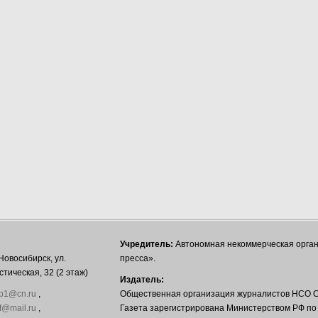
Учредитель:
Автономная некоммерческая орга
Новосибирск, ул.
пресса».
тическая, 32 (2 этаж)
Издатель:
b1@cn.ru
,
Общественная организация журналистов НСО С
f@mail.ru
,
Газета зарегистрирована Министерством РФ по