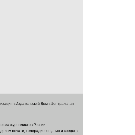
низация «Издательский Дом «Центральная
оюза журналистов России.
 делам печати, телерадиовещания и средств