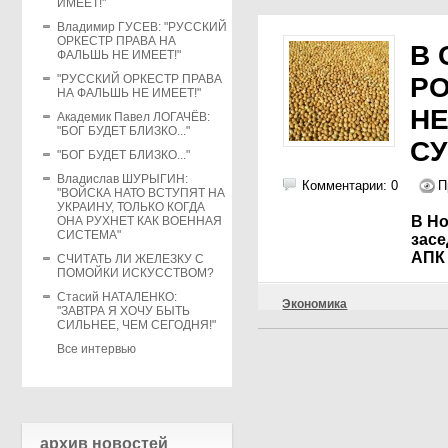
ИМЕЕТ!"
Владимир ГУСЕВ: "РУССКИЙ
ОРКЕСТР ПРАВА НА
В
ФАЛЬШЬ НЕ ИМЕЕТ!"
"РУССКИЙ ОРКЕСТР ПРАВА
Р
НА ФАЛЬШЬ НЕ ИМЕЕТ!"
Н
Академик Павел ЛОГАЧЁВ:
"БОГ БУДЕТ БЛИЗКО..."
СУ
"БОГ БУДЕТ БЛИЗКО..."
Владислав ШУРЫГИН:
Комментарии: 0
П
"ВОЙСКА НАТО ВСТУПЯТ НА
УКРАИНУ, ТОЛЬКО КОГДА
В Н
ОНА РУХНЕТ КАК ВОЕННАЯ
СИСТЕМА"
засе
АПК
СЧИТАТЬ ЛИ ЖЕЛЕЗКУ С
ПОМОЙКИ ИСКУССТВОМ?
Стасий НАТАЛЕНКО:
Экономика
"ЗАВТРА Я ХОЧУ БЫТЬ
СИЛЬНЕЕ, ЧЕМ СЕГОДНЯ!"
Все интервью
архив новостей