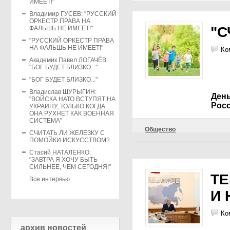
ИМЕЕТ!"
Владимир ГУСЕВ: "РУССКИЙ
ОРКЕСТР ПРАВА НА
"С
ФАЛЬШЬ НЕ ИМЕЕТ!"
"РУССКИЙ ОРКЕСТР ПРАВА
НА ФАЛЬШЬ НЕ ИМЕЕТ!"
Ко
Академик Павел ЛОГАЧЁВ:
"БОГ БУДЕТ БЛИЗКО..."
"БОГ БУДЕТ БЛИЗКО..."
Владислав ШУРЫГИН:
День
"ВОЙСКА НАТО ВСТУПЯТ НА
Рос
УКРАИНУ, ТОЛЬКО КОГДА
ОНА РУХНЕТ КАК ВОЕННАЯ
СИСТЕМА"
Общество
СЧИТАТЬ ЛИ ЖЕЛЕЗКУ С
ПОМОЙКИ ИСКУССТВОМ?
Стасий НАТАЛЕНКО:
"ЗАВТРА Я ХОЧУ БЫТЬ
СИЛЬНЕЕ, ЧЕМ СЕГОДНЯ!"
ТЕ
Все интервью
И 
Ко
архив новостей