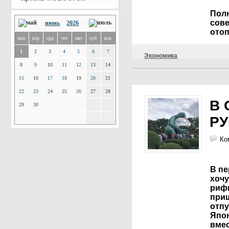
Пол
сове
июнь
2026
ото
пон
втр
срд
чет
пят
суб
вск
1
2
3
4
5
6
7
Экономика
8
9
10
11
12
13
14
15
16
17
18
19
20
21
22
23
24
25
26
27
28
В 
29
30
РУ
Ко
В пе
хочу
риф
приш
отпу
Япо
вме