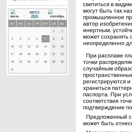
светиться в види
могут быть так н
август
2026
промышленное пр
автор изобретени
пон
втр
срд
чет
пят
суб
вск
инертным, устойч
1
2
может сохранять 
3
4
5
6
7
8
9
неопределенно дл
10
11
12
13
14
15
16
17
18
19
20
21
22
23
При расплаве пл
точки распределя
24
25
26
27
28
29
30
случайным образо
31
пространственные
регистрируются и 
храниться паттер
паспорта. При ус
соответствия точ
подтверждение по
Предложенный сп
может быть отнес