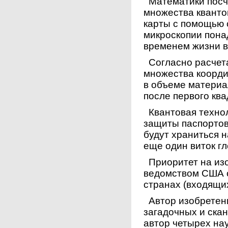
Математики посчи
множества кванто
карты с помощью 
микроскопии пона
временем жизни в
Согласно расчет
множества коорди
в объеме материа
после первого кв
Квантовая технол
защиты паспортов
будут храниться н
еще один виток г
Приоритет на из
ведомством США о
странах (входящих
Автор изобретени
загадочных и ска
автор четырех на