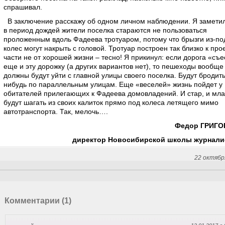
спрашивал.
В заключение расскажу об одном личном наблюдении. Я заметил
в период дождей жители поселка стараются не пользоваться
проложенным вдоль Фадеева тротуаром, потому что брызги из-по
колес могут накрыть с головой. Тротуар построен так близко к про
части не от хорошей жизни – тесно! Я прикинул: если дорога «съе
еще и эту дорожку (а других вариантов нет), то пешеходы вообще
должны будут уйти с главной улицы своего поселка. Будут бродить
нибудь по параллельным улицам. Еще «веселей» жизнь пойдет у
обитателей прилегающих к Фадеева домовладений. И стар, и мл
будут шагать из своих калиток прямо под колеса летящего мимо
автотранспорта. Так, мелочь….
Федор ГРИГО
директор Новосибирской школы журнали
22 октябр
Комментарии (1)