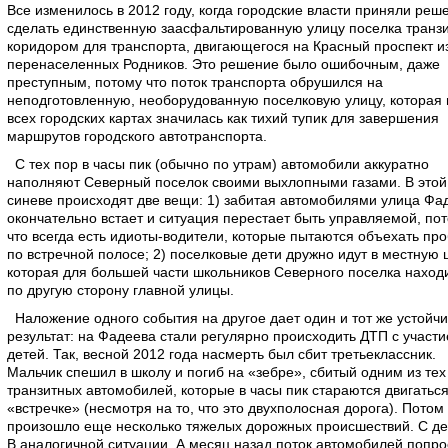
Все изменилось в 2012 году, когда городские власти приняли реш
сделать единственную заасфальтированную улицу поселка транз
коридором для транспорта, двигающегося на Красный проспект и
перенаселенных Родников. Это решение было ошибочным, даже
преступным, потому что поток транспорта обрушился на
неподготовленную, необорудованную поселковую улицу, которая 
всех городских картах значилась как тихий тупик для завершения
маршрутов городского автотранспорта.
С тех пор в часы пик (обычно по утрам) автомобили аккуратно
наполняют Северный поселок своими выхлопными газами. В этой
синеве происходят две вещи: 1) забитая автомобилями улица Фа
окончательно встает и ситуация перестает быть управляемой, по
что всегда есть идиоты-водители, которые пытаются объехать про
по встречной полосе; 2) поселковые дети дружно идут в местную 
которая для большей части школьников Северного поселка наход
по другую сторону главной улицы.
Наложение одного события на другое дает один и тот же устойч
результат: на Фадеева стали регулярно происходить ДТП с участ
детей. Так, весной 2012 года насмерть был сбит третьеклассник.
Мальчик спешил в школу и погиб на «зебре», сбитый одним из тех
транзитных автомобилей, которые в часы пик стараются двигаться
«встречке» (несмотря на то, что это двухполосная дорога). Потом
произошло еще несколько тяжелых дорожных происшествий. С де
В аналогичной ситуации. А месяц назад поток автомобилей попро