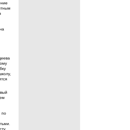
ение
итным
з
на
деева
тому
бку
школу,
ится
ивый
ием
 по
тьми.
сту