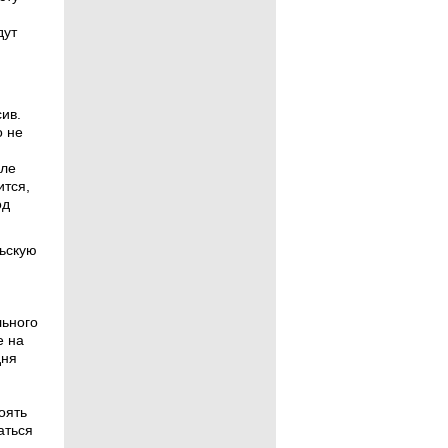
дут
ив.
о не
сле
ится,
од
ьскую
льного
е на
дня
оять
аться