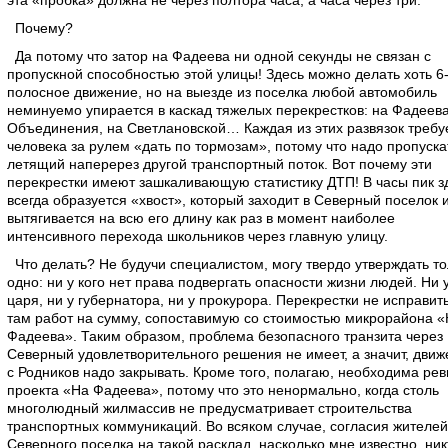
эта «пробка» должна не через полтора часа, а часа через три.
Почему?
Да потому что затор на Фадеева ни одной секунды не связан с
пропускной способностью этой улицы! Здесь можно делать хоть 6
полосное движение, но на выезде из поселка любой автомобиль
неминуемо упирается в каскад тяжелых перекрестков: на Фадеева
Объединения, на Светлановской… Каждая из этих развязок требуе
человека за рулем «дать по тормозам», потому что надо пропуска
летящий наперерез другой транспортный поток. Вот почему эти
перекрестки имеют зашкаливающую статистику ДТП! В часы пик з
всегда образуется «хвост», который заходит в Северный поселок 
вытягивается на всю его длину как раз в момент наиболее
интенсивного перехода школьников через главную улицу.
Что делать? Не будучи специалистом, могу твердо утверждать то
одно: ни у кого нет права подвергать опасности жизни людей. Ни 
царя, ни у губернатора, ни у прокурора. Перекрестки не исправить
там работ на сумму, сопоставимую со стоимостью микрорайона «
Фадеева». Таким образом, проблема безопасного транзита через
Северный удовлетворительного решения не имеет, а значит, движ
с Родников надо закрывать. Кроме того, полагаю, необходима рев
проекта «На Фадеева», потому что это ненормально, когда столь
многолюдный жилмассив не предусматривает строительства
транспортных коммуникаций. Во всяком случае, согласия жителей
Северного поселка на такой расклад, насколько мне известно, ник