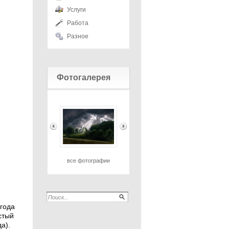
Услуги
Работа
Разное
Фотогалерея
все фотографии
года
стый
а).