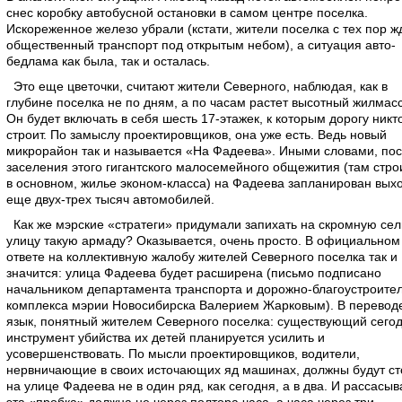
снес коробку автобусной остановки в самом центре поселка.
Искореженное железо убрали (кстати, жители поселка с тех пор ж
общественный транспорт под открытым небом), а ситуация авто-
бедлама как была, так и осталась.
Это еще цветочки, считают жители Северного, наблюдая, как в
глубине поселка не по дням, а по часам растет высотный жилмасс
Он будет включать в себя шесть 17-этажек, к которым дорогу никт
строит. По замыслу проектировщиков, она уже есть. Ведь новый
микрорайон так и называется «На Фадеева». Иными словами, по
заселения этого гигантского малосемейного общежития (там стро
в основном, жилье эконом-класса) на Фадеева запланирован вых
еще двух-трех тысяч автомобилей.
Как же мэрские «стратеги» придумали запихать на скромную сел
улицу такую армаду? Оказывается, очень просто. В официальном
ответе на коллективную жалобу жителей Северного поселка так и
значится: улица Фадеева будет расширена (письмо подписано
начальником департамента транспорта и дорожно-благоустроите
комплекса мэрии Новосибирска Валерием Жарковым). В перевод
язык, понятный жителем Северного поселка: существующий сего
инструмент убийства их детей планируется усилить и
усовершенствовать. По мысли проектировщиков, водители,
нервничающие в своих источающих яд машинах, должны будут ст
на улице Фадеева не в один ряд, как сегодня, а в два. И рассасыв