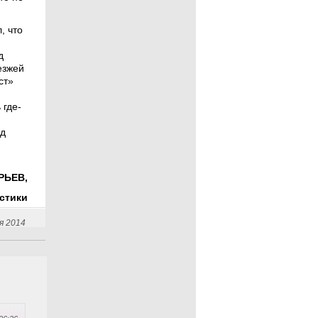
, что
д
езжей
ст»
 где-
ад
РЬЕВ,
стики
я 2014