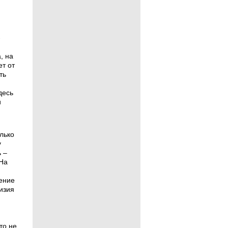
-
, на
т от
ть
десь
и
лько
у
 –
На
ение
изия
то не