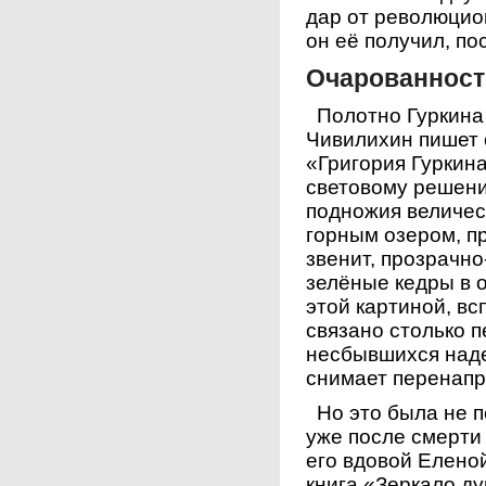
дар от революцио
он её получил, п
Очарованност
Полотно Гуркина 
Чивилихин пишет 
«Григория Гуркина
световому решен
подножия величес
горным озером, п
звенит, прозрачно
зелёные кедры в 
этой картиной, вс
связано столько 
несбывшихся наде
снимает перенапр
Но это была не пе
уже после смерти
его вдовой Елен
книга «Зеркало душ