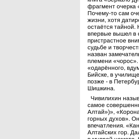
фрагмент очерка «
Почему-то сам оч
жизни, хотя датир
остаётся тайной. 
впервые вышел в 
пристрастное вни
судьбе и творчест
назван замечател
племени «чорос».
«одарённого, вдум
Бийске, в училище
позже - в Петербу
Шишкина.
Чивилихин называ
самое совершенно
Алтай»)», «Корон
горных духов». О
впечатления. «Кан
Алтайских гор. Д