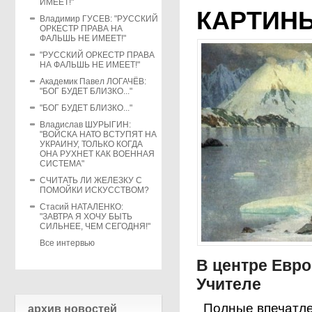
ИМЕЕТ!"
КАРТИН
Владимир ГУСЕВ: "РУССКИЙ
ОРКЕСТР ПРАВА НА
ФАЛЬШЬ НЕ ИМЕЕТ!"
"РУССКИЙ ОРКЕСТР ПРАВА
НА ФАЛЬШЬ НЕ ИМЕЕТ!"
Академик Павел ЛОГАЧЁВ:
"БОГ БУДЕТ БЛИЗКО..."
"БОГ БУДЕТ БЛИЗКО..."
Владислав ШУРЫГИН:
"ВОЙСКА НАТО ВСТУПЯТ НА
УКРАИНУ, ТОЛЬКО КОГДА
ОНА РУХНЕТ КАК ВОЕННАЯ
СИСТЕМА"
СЧИТАТЬ ЛИ ЖЕЛЕЗКУ С
ПОМОЙКИ ИСКУССТВОМ?
Стасий НАТАЛЕНКО:
"ЗАВТРА Я ХОЧУ БЫТЬ
СИЛЬНЕЕ, ЧЕМ СЕГОДНЯ!"
Все интервью
В центре Евр
Учителе
Полные впечатле
архив новостей