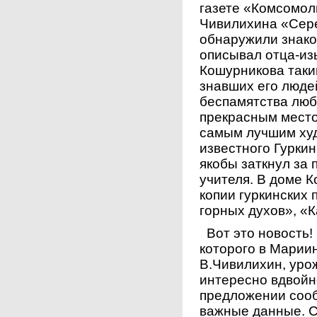
газете «Комсомол
Чивилихина «Сере
обнаружили знак
описывал отца-из
Кошурникова таки
знавших его люде
беспамятства люб
прекрасным место
самым лучшим худ
известного Гуркин
якобы заткнул за
учителя. В доме 
копии гуркинских 
горных духов», «
Вот это новость! 
которого в Марии
В.Чивилихин, уро
интересно вдвойн
предложении сооб
важные данные. С