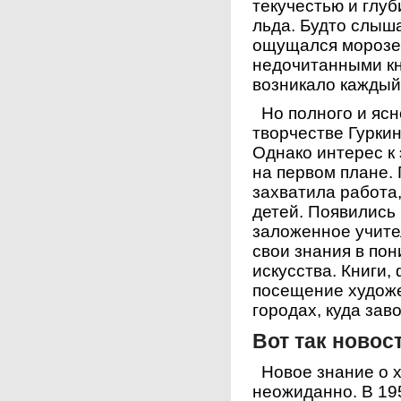
текучестью и глу
льда. Будто слыш
ощущался морозец
недочитанными кн
возникало каждый
Но полного и ясн
творчестве Гуркин
Однако интерес к 
на первом плане. 
захватила работа
детей. Появились 
заложенное учит
свои знания в по
искусства. Книги
посещение художе
городах, куда заво
Вот так новос
Новое знание о х
неожиданно. В 19