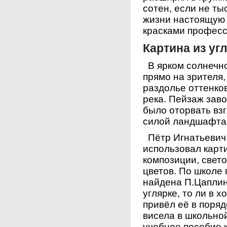
сотен, если не ты
жизни настоящую
красками профес
Картина из уг
В ярком солнечно
прямо на зрителя,
раздолье оттенков
река. Пейзаж зав
было оторвать вз
силой ландшафта
Пётр Игнатьевич 
использовал карти
композиции, свето
цветов. По школе 
найдена П.Цаплины
углярке, то ли в 
привёл её в поряд
висела в школьной
учебное пособие 