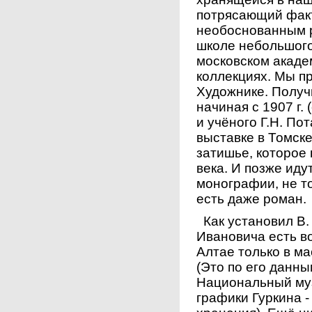
потрясающий факт
необоснованным р
школе небольшого 
московском акаде
коллекциях. Мы п
Художнике. Получ
начиная с 1907 г.
и учёного Г.Н. По
выставке в Томске
затишье, которое 
века. И позже ид
монографии, не то
есть даже роман.
Как установил В.
Ивановича есть в
Алтае только в ма
(Это по его данны
Национальный муз
графики Гуркина -