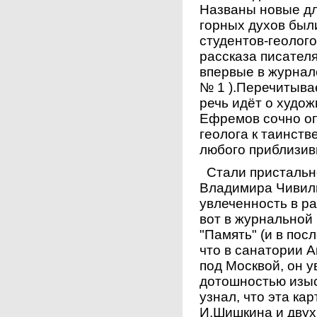
Названы новые дл
горных духов был
студентов-геолог
рассказа писател
впервые в журнале
№ 1 ).Перечитывае
речь идёт о худож
Ефремов сочно оп
геолога к таинст
любого приблизив
Стали пристальне
Владимира Чивили
увлеченность в р
вот в журнальной
"Память" (и в пос
что в санатории 
под Москвой, он у
дотошностью изы
узнал, что эта ка
И.Шишкина и двух