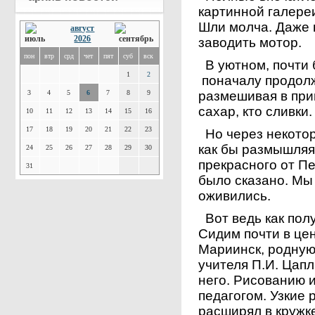
картинной галере
Шли молча. Даже 
август
2026
заводить мотор.
пон
втр
срд
чет
пят
суб
вск
В уютном, почти
1
2
поначалу продол
3
4
5
6
7
8
9
размешивая в при
сахар, кто сливки.
10
11
12
13
14
15
16
17
18
19
20
21
22
23
Но через некотор
как бы размышляя
24
25
26
27
28
29
30
прекрасного от П
31
было сказано. Мы 
оживились.
Вот ведь как полу
Сидим почти в це
Мариинск, родную
учителя П.И. Цапл
него. Рисованию 
педагогом. Узкие
расширял в кружк