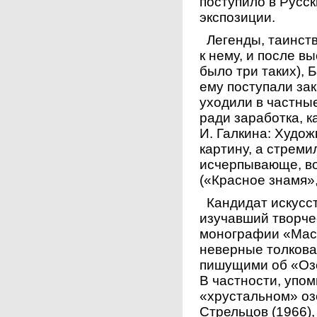
поступило в Русск
экспозиции.
Легенды, таинств
к нему, и после вы
было три таких), 
ему поступали за
уходили в частные
ради заработка, 
И. Галкина: Худо
картину, а стреми
исчерпывающе, во
(«Красное знамя»,
Кандидат искусст
изучавший творчес
монографии «Маст
неверные толкова
пишущими об «Озе
В частности, упом
«хрустальном» озе
Стрельцов (1966),