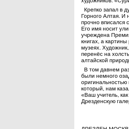
художников: «Сури
Крепко запал в д
Горного Алтая. И 
прочно вписался 
Его имя носит ули
учреждена Премия
книгах, а картины
музеях. Художник
перенёс на холст
алтайской природ
В том давнем раз
были немного оза
оригинальностью 
который, нам каза
«Ваш учитель, ка
Дрезденскую гале
ДРЕЗДЕН-МОСКВ