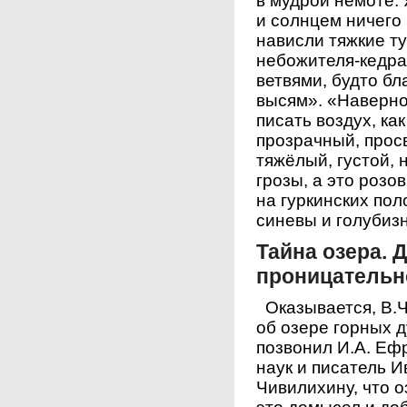
в мудрой немоте. 
и солнцем ничего 
нависли тяжкие ту
небожителя-кедра
ветвями, будто бл
высям». «Наверно
писать воздух, как
прозрачный, просв
тяжёлый, густой,
грозы, а это розо
на гуркинских по
синевы и голуби
Тайна озера. 
проницательн
Оказывается, В.Ч
об озере горных д
позвонил И.А. Ефр
наук и писатель 
Чивилихину, что 