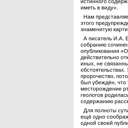
истинного содерж
иметь в виду».
Нам представляет
этого предупрежд
знаменитую карти
А писатель И.А. 
собранию сочинени
опубликования «О
действительно от
иных, не связанны
обстоятельствах. 
пророчество, пото
был убеждён, что
месторождение рт
геологов родилас
содержанию расск
Для полноты сут
ещё одно соображ
одной своей публи