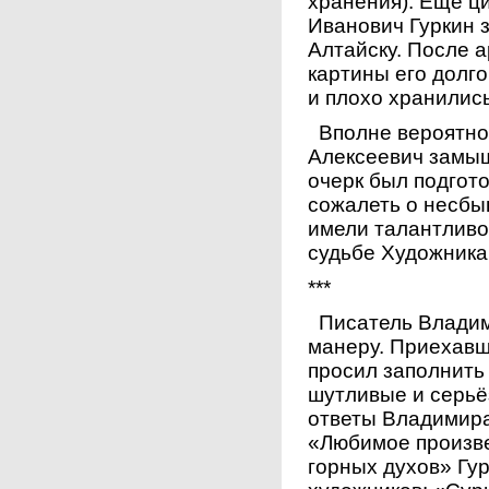
хранения). Ещё ц
Иванович Гуркин 
Алтайску. После 
картины его долг
и плохо хранилис
Вполне вероятно
Алексеевич замыш
очерк был подгот
сожалеть о несбы
имели талантливо
судьбе Художника
***
Писатель Владими
манеру. Приехавш
просил заполнить 
шутливые и серьё
ответы Владимира
«Любимое произв
горных духов» Гу