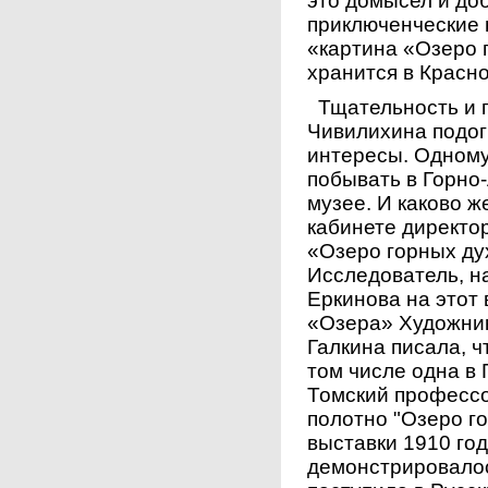
это домысел и до
приключенческие 
«картина «Озеро 
хранится в Красн
Тщательность и п
Чивилихина подог
интересы. Одному
побывать в Горно
музее. И каково ж
кабинете директо
«Озеро горных ду
Исследователь, на
Еркинова на этот
«Озера» Художник
Галкина писала, ч
том числе одна в
Томский профессо
полотно "Озеро го
выставки 1910 год
демонстрировалос