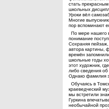
стать прекрасным
школьных дисципл
Уроки вёл самозаб
Многие выпускник
пор вспоминают е
По мере нашего в
понимание поступ
Сохраняя пейзаж,
автора картины, 
времён запомнили 
школьные годы хот
этот художник, гд
либо сведения об 
Однако фамилия 
Обучаясь в Томск
краеведческий муз
мы встретили зна
Гуркина впечатыв
необычайной проз