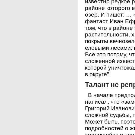
известно редкое 
районе которого 
озёр. И пишет: … 
фантаст Иван Ефр
том, что в районе
растительности, 
покрыты вечнозе
еловыми лесами; в
Всё это потому, ч
сложенной извест
которой уничтожа
в округе".
Талант не ре
В начале предпол
написал, что «за
Григорий Иванови
сложной судьбы, т
Может быть, поэт
подробностей о ж
хранящейся в наш