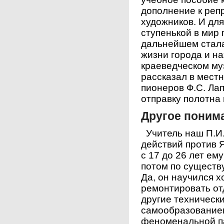
дополнение к реп
художников. И для
ступенькой в мир 
дальнейшем стал
жизни города и н
краеведческом му
рассказал в местн
пионеров Ф.С. Ла
отправку полотна
Другое поним
Учитель наш П.И.
действий против 
с 17 до 26 лет ем
потом по существ
Да, он научился 
ремонтировать от
другие техническ
самообразованием
феноменальной па