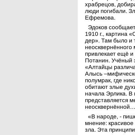
храбрецов, добира
люди погибали. Зл
Ефремова.
Эдоков сообщает, 
1910 г., картина 
дер». Там было и 
неосквернённого м
привлекает ещё и т
Потанин. Учёный 
«Алтайцы различа
Алысь –мифическо
полумрак, где ник
обитают злые дух
начала Эрлика. В
представляется м
неосквернённой…
«В народе, - пише
мнение: красивое
зла. Эта принцип