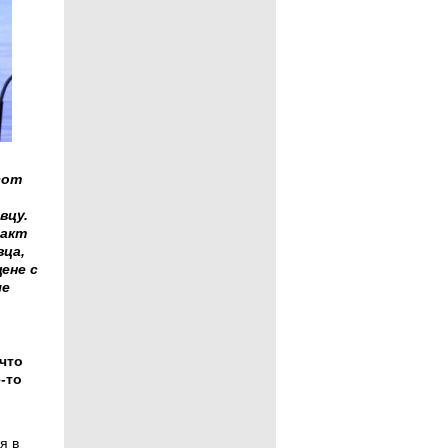
сот
вцу.
такт
вца,
ене с
ые
что
-то
я в