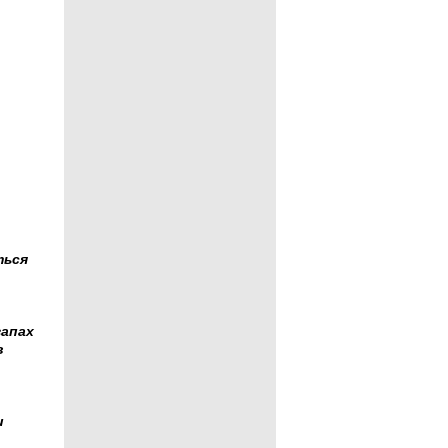
ться
запах
в
и