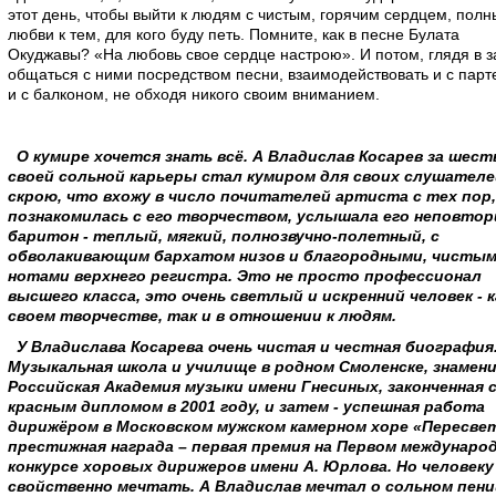
этот день, чтобы выйти к людям с чистым, горячим сердцем, пол
любви к тем, для кого буду петь. Помните, как в песне Булата
Окуджавы? «На любовь свое сердце настрою». И потом, глядя в з
общаться с ними посредством песни, взаимодействовать и с парт
и с балконом, не обходя никого своим вниманием.
О кумире хочется знать всё. А Владислав Косарев за шест
своей сольной карьеры стал кумиром для своих слушателе
скрою, что вхожу в число почитателей артиста с тех пор,
познакомилась с его творчеством, услышала его неповто
баритон - теплый, мягкий, полнозвучно-полетный, с
обволакивающим бархатом низов и благородными, чисты
нотами верхнего регистра. Это не просто профессионал
высшего класса, это очень светлый и искренний человек - к
своем творчестве, так и в отношении к людям.
У Владислава Косарева очень чистая и честная биография
Музыкальная школа и училище в родном Смоленске, знамен
Российская Академия музыки имени Гнесиных, законченная 
красным дипломом в 2001 году, и затем - успешная работа
дирижёром в Московском мужском камерном хоре «Пересвет
престижная награда – первая премия на Первом междунаро
конкурсе хоровых дирижеров имени А. Юрлова. Но человеку
свойственно мечтать. А Владислав мечтал о сольном пени