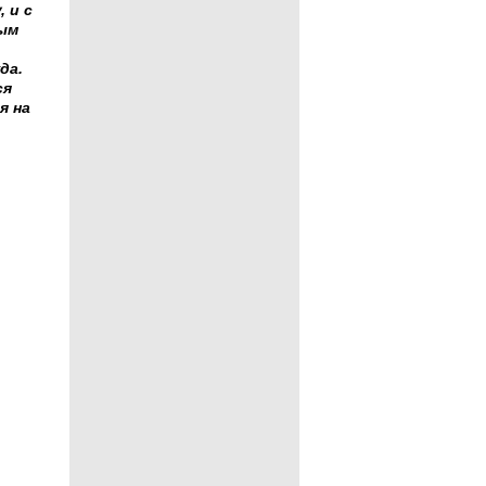
 и с
ным
да.
ся
я на