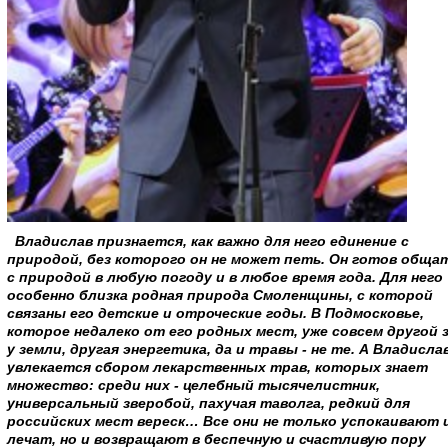
Владислав признается, как важно для него единение с
природой, без которого он не может петь. Он готов обща
с природой в любую погоду и в любое время года. Для него
особенно близка родная природа Смоленщины, с которой
связаны его детские и отроческие годы. В Подмосковье,
которое недалеко от его родных мест, уже совсем другой 
у земли, другая энергетика, да и травы - не те. А Владисла
увлекается сбором лекарственных трав, которых знает
множество: среди них - целебный тысячелистник,
универсальный зверобой, пахучая таволга, редкий для
российских мест вереск… Все они не только успокаивают 
лечат, но и возвращают в беспечную и счастливую пору