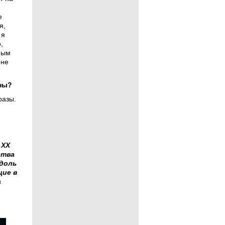
м
е
я,
 я
,
мым
 не
ны?
разы.
 ХХ
ства
Вдоль
щие в
а