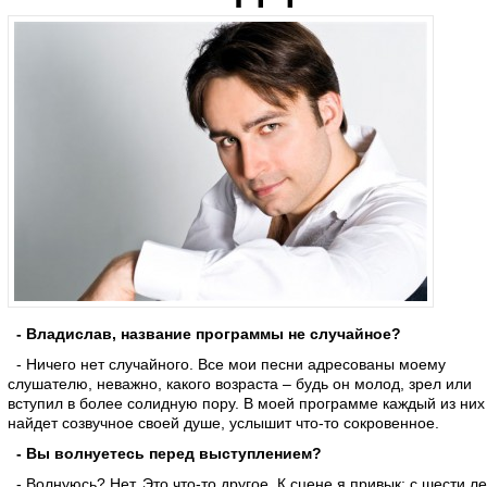
- Владислав, название программы не случайное?
- Ничего нет случайного. Все мои песни адресованы моему
слушателю, неважно, какого возраста – будь он молод, зрел или
вступил в более солидную пору. В моей программе каждый из них
найдет созвучное своей душе, услышит что-то сокровенное.
- Вы волнуетесь перед выступлением?
- Волнуюсь? Нет. Это что-то другое. К сцене я привык: с шести ле