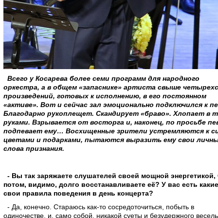
Всего у Косарева более семи программ для народного
оркестра, а в общем «запаснике» артиста свыше четырех
произведений, готовых к исполнению, в его постоянном
«активе». Вот и сейчас зал эмоционально подключился к пе
Благодарно рукоплещет. Скандирует «браво». Хлопает в 
руками. Взрывается от восторга и, наконец, по просьбе пе
подпевает ему… Восхищенные зрители устремляются к сц
цветами и подарками, пытаются выразить ему свои личн
слова признания.
- Вы так заряжаете слушателей своей мощной энергетикой, 
потом, видимо, долго восстанавливаете её? У вас есть какие
свои правила поведения в день концерта?
- Да, конечно. Стараюсь как-то сосредоточиться, побыть в
одиночестве, и, само собой, никакой суеты и безудержного весель