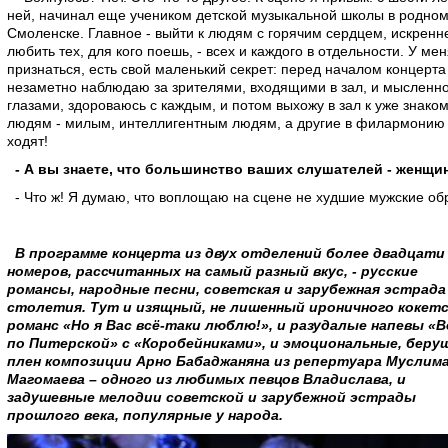
ней, начинал еще учеником детской музыкальной школы в родно
Смоленске. Главное - выйти к людям с горячим сердцем, искренн
любить тех, для кого поешь, - всех и каждого в отдельности. У мен
признаться, есть свой маленький секрет: перед началом концерта
незаметно наблюдаю за зрителями, входящими в зал, и мысленно
глазами, здороваюсь с каждым, и потом выхожу в зал к уже знако
людям - милым, интеллигентным людям, а другие в филармонию
ходят!
- А вы знаете, что большинство ваших слушателей - женщи
- Что ж! Я думаю, что воплощаю на сцене не худшие мужские об
В программе концерта из двух отделений более двадцати
номеров, рассчитанных на самый разный вкус, - русские
романсы, народные песни, советская и зарубежная эстрада
столетия. Тут и изящный, не лишенный ироничного кокет
романс «Но я Вас всё-таки люблю!», и разудалые напевы «
по Питерской» с «Коробейниками», и эмоциональные, беру
плен композиции Арно Бабаджаняна из репертуара Муслим
Магомаева – одного из любимых певцов Владислава, и
задушевные мелодии советской и зарубежной эстрады
прошлого века, популярные у народа.