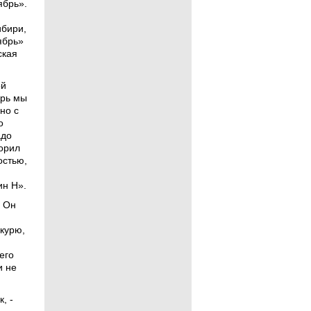
ябрь».
ибири,
ябрь»
ская
ой
ерь мы
но с
о
адо
торил
остью,
ин Н».
 Он
курю,
его
и не
, -