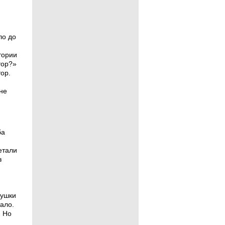
ло до
тории
тор?»
ор.
не
ба
етали
з
рушки
ало.
. Но