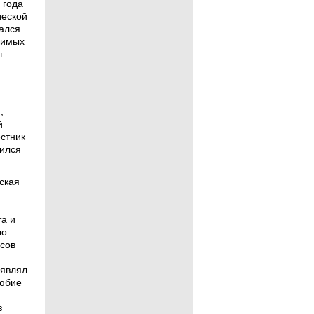
 года
ческой
ался.
симых
ш
,
й
стник
ился
ская
а и
ло
сов
оявлял
любие
з