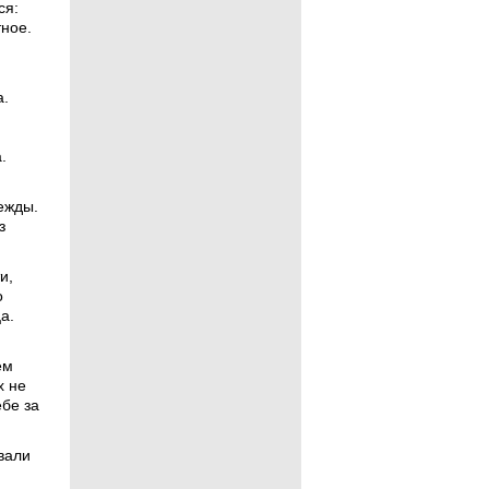
ся:
тное.
а.
.
ежды.
з
и,
о
а.
ем
х не
ебе за
вали