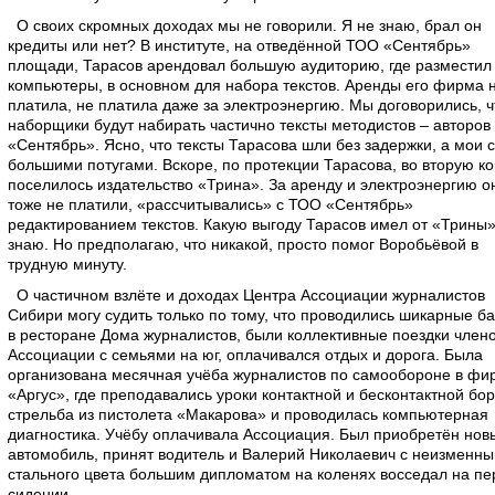
О своих скромных доходах мы не говорили. Я не знаю, брал он
кредиты или нет? В институте, на отведённой ТОО «Сентябрь»
площади, Тарасов арендовал большую аудиторию, где разместил
компьютеры, в основном для набора текстов. Аренды его фирма 
платила, не платила даже за электроэнергию. Мы договорились, ч
наборщики будут набирать частично тексты методистов – авторо
«Сентябрь». Ясно, что тексты Тарасова шли без задержки, а мои с
большими потугами. Вскоре, по протекции Тарасова, во вторую к
поселилось издательство «Трина». За аренду и электроэнергию о
тоже не платили, «рассчитывались» с ТОО «Сентябрь»
редактированием текстов. Какую выгоду Тарасов имел от «Трины»
знаю. Но предполагаю, что никакой, просто помог Воробьёвой в
трудную минуту.
О частичном взлёте и доходах Центра Ассоциации журналистов
Сибири могу судить только по тому, что проводились шикарные б
в ресторане Дома журналистов, были коллективные поездки член
Ассоциации с семьями на юг, оплачивался отдых и дорога. Была
организована месячная учёба журналистов по самообороне в фи
«Аргус», где преподавались уроки контактной и бесконтактной бо
стрельба из пистолета «Макарова» и проводилась компьютерная
диагностика. Учёбу оплачивала Ассоциация. Был приобретён нов
автомобиль, принят водитель и Валерий Николаевич с неизменны
стального цвета большим дипломатом на коленях восседал на п
сидении.