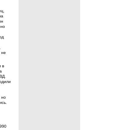
ц,
на
ын
 но
од
,
 не
 в
а
ВД.
бодили
 но
ись.
990