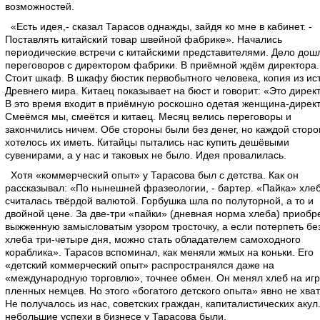
возможностей.
«Есть идея,- сказал Тарасов однажды, зайдя ко мне в кабинет. -
Поставлять китайский товар швейной фабрике». Начались
периодические встречи с китайскими представителями. Дело дош
переговоров с директором фабрики. В приёмной ждём директора.
Стоит шкаф. В шкафу бюстик первобытного человека, копия из ис
Древнего мира. Китаец показывает на бюст и говорит: «Это дирек
В это время входит в приёмную роскошно одетая женщина-директ
Смеёмся мы, смеётся и китаец. Месяц велись переговоры и
закончились ничем. Обе стороны были без денег, но каждой сторо
хотелось их иметь. Китайцы пытались нас купить дешёвыми
сувенирами, а у нас и таковых не было. Идея провалилась.
Хотя «коммерческий опыт» у Тарасова был с детства. Как он
рассказывал: «По нынешней фразеологии, - бартер. «Пайка» хле
считалась твёрдой валютой. Горбушка шла по полуторной, а то и
двойной цене. За две-три «пайки» (дневная норма хлеба) приобр
выжженную замысловатым узором тросточку, а если потерпеть бе
хлеба три-четыре дня, можно стать обладателем самоходного
кораблика». Тарасов вспоминал, как меняли жмых на коньки. Его
«детский коммерческий опыт» распространялся даже на
«международную торговлю», точнее обмен. Он менял хлеб на иг
пленных немцев. Но этого «богатого детского опыта» явно не хват
Не получалось из нас, советских граждан, капиталистических акул
небольшие успехи в бизнесе у Тарасова были.