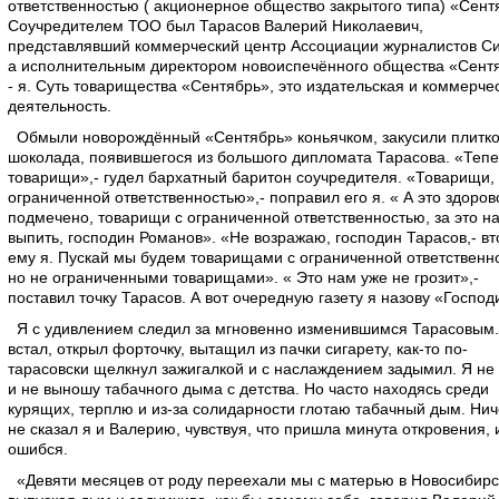
ответственностью ( акционерное общество закрытого типа) «Сент
Соучредителем ТОО был Тарасов Валерий Николаевич,
представлявший коммерческий центр Ассоциации журналистов С
а исполнительным директором новоиспечённого общества «Сент
- я. Суть товарищества «Сентябрь», это издательская и коммерче
деятельность.
Обмыли новорождённый «Сентябрь» коньячком, закусили плитк
шоколада, появившегося из большого дипломата Тарасова. «Теп
товарищи»,- гудел бархатный баритон соучредителя. «Товарищи, 
ограниченной ответственностью»,- поправил его я. « А это здоров
подмечено, товарищи с ограниченной ответственностью, за это н
выпить, господин Романов». «Не возражаю, господин Тарасов,- в
ему я. Пускай мы будем товарищами с ограниченной ответственн
но не ограниченными товарищами». « Это нам уже не грозит»,-
поставил точку Тарасов. А вот очередную газету я назову «Господ
Я с удивлением следил за мгновенно изменившимся Тарасовым.
встал, открыл форточку, вытащил из пачки сигарету, как-то по-
тарасовски щелкнул зажигалкой и с наслаждением задымил. Я не 
и не выношу табачного дыма с детства. Но часто находясь среди
курящих, терплю и из-за солидарности глотаю табачный дым. Нич
не сказал я и Валерию, чувствуя, что пришла минута откровения, 
ошибся.
«Девяти месяцев от роду переехали мы с матерью в Новосибирск