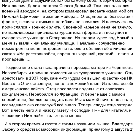
выпуская дым и задумчиво, как бы самому себе, говорил Валерий
Николаевич. Далеко остался Спасск-Дальний. Там располагался
военный аэродром, на котором командовал десантниками мой оте
Николай Ефимович, в звании майора… Отец «пропал без вести» 
фронте, в списках живых и погибших не значился. И посему его с
причислялся к военной элите. К военной карьере меня не тянуло,
по-мальчишески привлекала курсантская форма и я поступил в
суворовское училище в Ставрополе. На втором курсе под Новый г
меня вызвали к начальнику училища. Начальник сочувственно
посмотрел на меня, потрепал по голове и объявил об отчислении
сказав: «Не расстраивайся, парень ты хороший, крепкий – в жизни
пропадёшь»…
Позднее мне стала ясна причина переезда матери из Черниговки
Новосибирск и причина отчисления из суворовского училища. Отц
арестовали в 1937 году, каким-то чудом он вышел из застенков НК
Воевал в Отечественную, попал в немецкий плен. Из плена осво
американские войска. Отец поселился подальше от советских
концлагерей. Перебрался во Францию. И берёг наше с мамой
спокойствие, боялся навредить нам. Мы с мамой ничего не знали,
всевидящее око спецслужб всё знало. Теперь следы отца затерял
Вот, в честь него я и назову газету «Господин Н» - для читателя, и
«Господин Николай» - только для меня».
И в скором времени газета с таким названием вышла. Благодаря
Закону о средствах массовой информации, принятому 1 августа 1