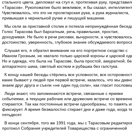
стального цвета, дипломат на стул и, протягивая руку, представил
«Тарасов». Рукопожатие было вежливое, я бы сказал, интеллиген
Чувствовалось, что это не пролетарская рука, а рука журналиста,
привыкшая к чернильной ручке и пишущей машинке.
Мы сели за приставной столик и потекла непринуждённая бесед
Голос Тарасова был бархатным, речь правильная, простая,
доходчивая. Не было в речи рисовки, вычурности, а чувствовалось
достоинство, уверенность, глубокое знание обсуждаемого вопроса
Слушая его, я обратил внимание на его портретное сходство с
Иваном Грозным, не хватало только царской короны и царской од
Но и одежда, что была на Тарасове, была простой, аккуратной, бе
аппаратного шика, светлый костюм и рубашка без галстука.
К концу нашей беседы стёрлись все условности, все осторожност
какие бывают у людей при первой встрече, казалось, что мы давн
знаем друг друга и съели «не один пуд соли», как гласит пословиц
Люди знают, что запоминаются встречи, связанные с яркими
событиями, а текущие рабочие или дружеские встречи со времен
стираются. Так как постоянные встречи однообразны, то память и
фиксирует. А время безжалостно стирает дни и даже года, когда т
пятьдесят.
В конце сентября, того же 1991 года, мы с Тарасовым редактиро
протокол Собрания учредителей Товарищества с ограниченной