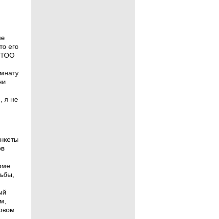
не
то его
в ТОО
омнату
ни
, я не
анкеты
ов
рме
рьбы,
ый
м,
ервом