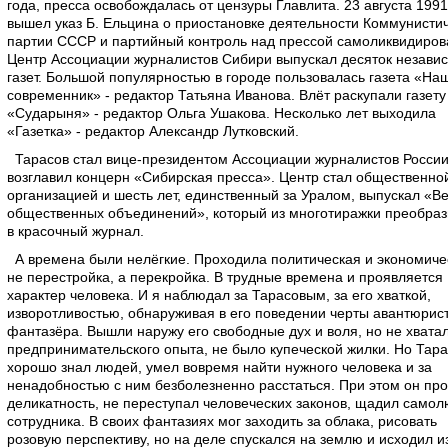
года, пресса освобождалась от цензуры Главлита. 23 августа 1991
вышел указ Б. Ельцина о приостановке деятельности Коммунисти
партии СССР и партийный контроль над прессой самоликвидиров
Центр Ассоциации журналистов Сибири выпускал десяток незави
газет. Большой популярностью в городе пользовалась газета «На
современник» - редактор Татьяна Иванова. Влёт раскупали газету
«Сударыня» - редактор Ольга Ушакова. Несколько лет выходила
«Газетка» - редактор Александр Лутковский.
Тарасов стал вице-президентом Ассоциации журналистов России
возглавил концерн «Сибирская пресса». Центр стал общественно
организацией и шесть лет, единственный за Уралом, выпускал «Ве
общественных объединений», который из многотиражки преобраз
в красочный журнал.
А времена были нелёгкие. Проходила политическая и экономиче
не перестройка, а перекройка. В трудные времена и проявляется
характер человека. И я наблюдал за Тарасовым, за его хваткой,
изворотливостью, обнаруживая в его поведении черты авантюрист
фантазёра. Вышли наружу его свободные дух и воля, но не хвата
предпринимательского опыта, не было купеческой жилки. Но Тара
хорошо знал людей, умел вовремя найти нужного человека и за
ненадобностью с ним безболезненно расстаться. При этом он пр
деликатность, не переступал человеческих законов, щадил само
сотрудника. В своих фантазиях мог заходить за облака, рисовать
розовую перспективу, но на деле спускался на землю и исходил и