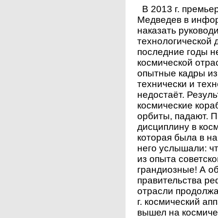
В 2013 г. премьер
Медведев в инфор
наказать руковод
технологической 
последние годы н
космической отрас
опытные кадры из 
технически и тех
недостаёт. Резул
космические кора
орбиты, падают. 
дисциплину в косм
которая была в на
него услышали: чт
из опыта советск
грандиозные! А о
правительства р
отрасли продолжа
г. космический ап
вышел на космичес