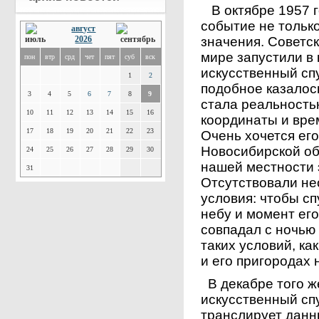
В октябре 1957 
событие не только
август
2026
значения. Советс
мире запустили в
пон
втр
срд
чет
пят
суб
вск
искусственный сп
1
2
подобное казалос
3
4
5
6
7
8
9
стала реальность
10
11
12
13
14
15
16
координаты и вре
17
18
19
20
21
22
23
Очень хочется его
Новосибирской об
24
25
26
27
28
29
30
нашей местности 
31
Отсутствовали н
условия: чтобы с
небу и момент ег
совпадал с ночью
таких условий, ка
и его пригородах
В декабре того ж
искусственный сп
транслирует данн