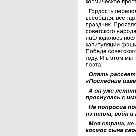
космическое прос
Гордость перепо
всеобщая, всенар
праздник. Проявл
советского народа
наблюдалось посл
капитуляции фаши
Победе советског
году. И в этом мы
поэта:
Опять рассвет.
«Последние изв
А он уже летит 
проснулась с им
Не попросив под
из пепла, войн и
Моя страна, не
космос сына свое