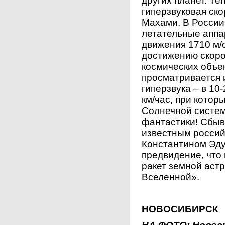
других планет. Те
гиперзвуковая ск
Махами. В России
летательные аппа
движения 1710 м/с
достижению скоро
космических объе
просматривается 
гиперзвука – в 10
км/час, при кото
Солнечной систем
фантастики! Сбыв
известным россий
Константином Эд
предвидение, что
ракет земной аст
Вселенной».
НОВОСИБИРСК