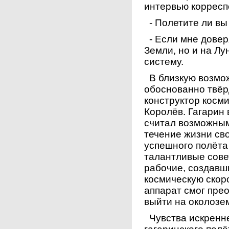
интервью корресп
- Полетите ли вы
- Если мне доверя
Земли, но и на Лу
систему.
В близкую возмож
обоснованно твёр
конструктор косм
Королёв. Гагарин 
считал возможным
течение жизни св
успешного полёта
талантливые сове
рабочие, создавш
космическую скор
аппарат смог пре
выйти на околозе
Чувства искренне