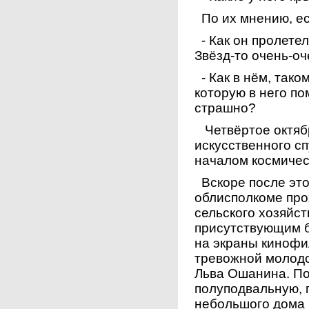
По их мнению, ес
- Как он пролетел
Звёзд-то очень-оч
- Как в нём, тако
которую в него п
страшно?
Четвёртое октябр
искусственного с
началом космичес
Вскоре после это
облисполкоме пр
сельского хозяйст
присутствующим б
на экраны кинофи
тревожной молод
Льва Ошанина. По
полуподвальную, 
небольшого дома 