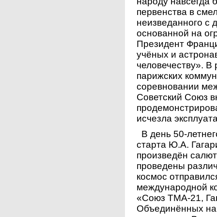
народу навсегда 
первенства в сме
неизведанного с 
основанной на ог
Президент Франци
учёных и астрона
человечеству». В
парижских коммун
соревновании ме
Советский Союз в
продемонстрирова
исчезла эксплуат
В день 50-летнег
старта Ю.А. Гагар
произведён салют
проведены различ
космос отправилс
международной ко
«Союз ТМА-21, Га
Объединённых нац