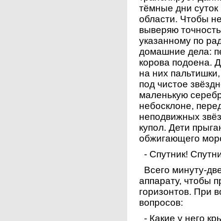
тёмные дни суток
области. Чтобы не
выверяю точность
указанному по ра
домашние дела: пе
корова подоена. 
на них пальтишки
под чистое звёздн
маленькую сереб
небосклоне, пере
неподвижных звёз
купол. Дети прыга
обжигающего моро
- Спутник! Спутни
Всего минуту-две
аппарату, чтобы 
горизонтов. При 
вопросов:
- Какие у него кр