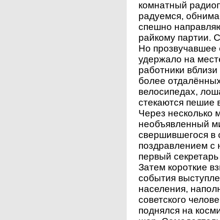
комнатный радиоп
радуемся, обнима
спешно направляю
райкому партии. 
Но прозвучавшее 
удержало на мест
работники вблизи
более отдалённых
велосипедах, лош
стекаются пешие 
Через несколько 
необъявленный ми
свершившегося в 
поздравлением с 
первый секретарь
Затем короткие в
события выступле
населения, напол
советского челов
поднялся на косм