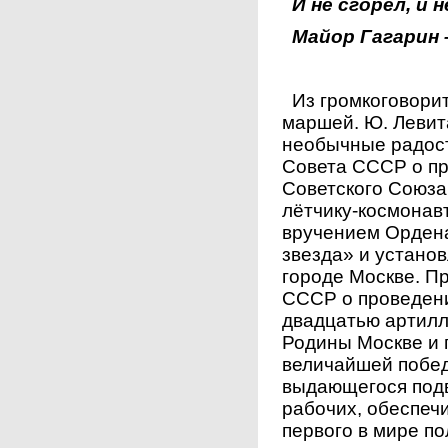
И не сгорел, и 
Майор Гагарин –
Из громкоговорит
маршей. Ю. Левит
необычные радост
Совета СССР о пр
Советского Союза
лётчику-космонав
вручением Ордена
звезда» и устано
городе Москве. П
СССР о проведени
двадцатью артилл
Родины Москве и 
величайшей побед
выдающегося подв
рабочих, обеспе
первого в мире по