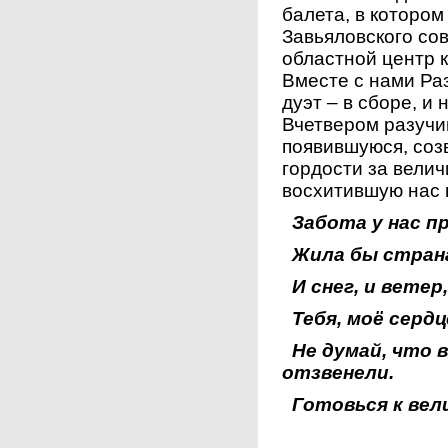
балета, в которо
Завьяловского со
областной центр 
Вместе с нами Ра
дуэт – в сборе, и
Вчетвером разучи
появившуюся, со
гордости за велич
восхитившую нас 
Забота у нас п
Жила бы страна
И снег, и ветер
Тебя, моё сердц
Не думай, что в
отзвенели.
Готовься к вел