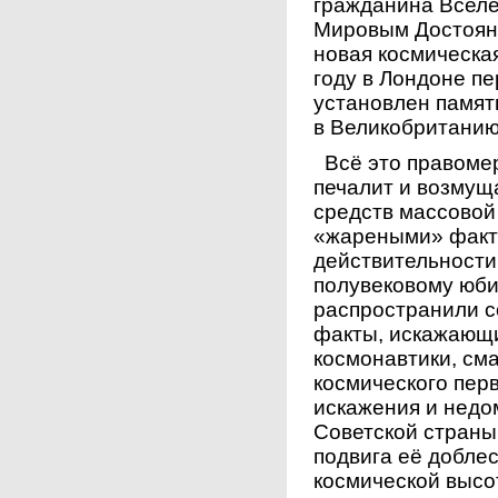
гражданина Вселе
Мировым Достояни
новая космическая
году в Лондоне п
установлен памятн
в Великобританию
Всё это правомер
печалит и возмущ
средств массовой
«жареными» факт
действительности
полувековому юби
распространили 
факты, искажающи
космонавтики, см
космического пер
искажения и недо
Советской страны
подвига её добле
космической высо