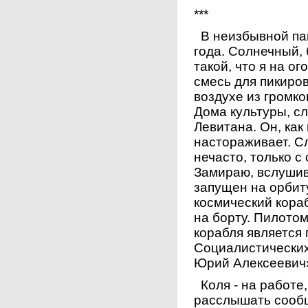
***
В неизбывной пам
года. Солнечный,
такой, что я на о
смесь для пикиро
воздухе из громко
Дома культуры, с
Левитана. Он, как
настораживает. С
нечасто, только 
Замираю, вслуши
запущен на орбит
космический кора
на борту. Пилото
корабля является
Социалистических
Юрий Алексеевич
Коля - на работе,
расслышать сооб