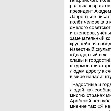
гагаринского пол
разных возрастов 
президент Академ
Лаврентьев писал
полёт человека в 
смелого советског
инженеров, учёны
замечательный ко
крупнейшая побед
Известный скульпт
«Двадцатый век – 
славы и гордости
штурмовали стары
людям дорогу к с
в мире начали шт
Радостные и горд
людей, как сообща
многих странах м
Арабской республ
мнение так: «Я не