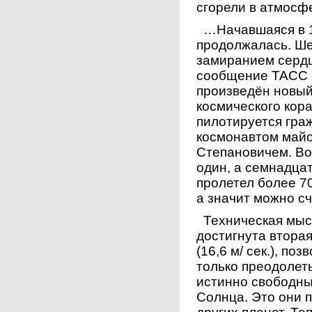
сгорели в атмосф
…Начавшаяся в 19
продолжалась. Шес
замиранием серд
сообщение ТАСС о
произведён новый
космического кора
пилотируется гра
космонавтом май
Степановичем. Во
один, а семнадца
пролетел более 70
а значит можно сч
Техническая мысл
достигнута вторая
(16,6 м/ сек.), п
только преодолеть
истинно свободны
Солнца. Это они п