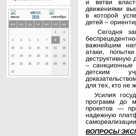
и ветви влас
движениями выс
август
в которой усп
2026
детей – ориенти
пон
втр
срд
чет
пят
суб
вск
Сегодня защ
1
2
беспрецедентн
3
4
5
6
7
8
9
важнейшим нап
10
11
12
13
14
15
16
атаки, попытк
17
18
19
20
21
22
23
деструктивную д
– санкционные 
24
25
26
27
28
29
30
детским у
31
доказательств
для тех, кто не
Усилия госуда
программ до м
проектов — пр
надежную платф
самореализации
ВОПРОСЫ ЭКС