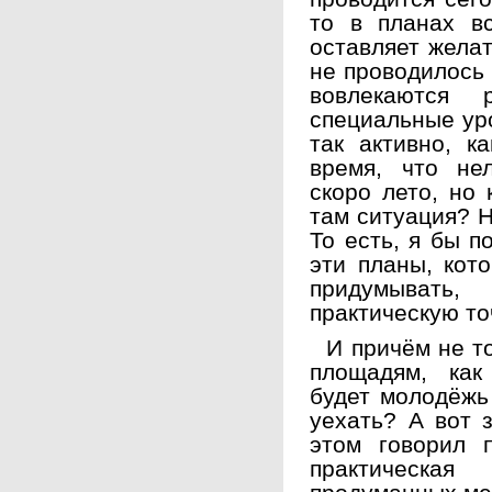
то в планах вс
оставляет желат
не проводилось 
вовлекаются 
специальные уро
так активно, к
время, что не
скоро лето, но 
там ситуация? Н
То есть, я бы п
эти планы, кот
придумывать
практическую то
И причём не то
площадям, как
будет молодёжь
уехать? А вот 
этом говорил 
практическа