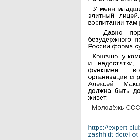
У меня младший
элитный лицей
воспитании там 
Давно пора 
безудержного п
России форма с
Конечно, у ком
и недостатки,
функцией во
организации спр
Алексей Макс
должна быть до
живёт.
Молодёжь СССР
https://expert-cl
zashhitit-detei-o