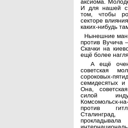
аксиома. Молодё
И для нашей с
том, чтобы р
секторе влияния
каких-нибудь та
Нынешние мани
против Вучича 
Скачки на киев
ещё более нагл
А ещё очень 
советская мо
сороковых-пяти
семидесятых и 
Она, советска
силой индус
Комсомольск-н
против гитле
Сталинград,
прокладыв
интернациональ