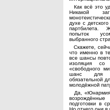
Как всё это уд
Никакой заг
монотеистическ
духе с детского
партбилета. 
попыток усо
выбранного стр
Скажете, сейча
что именно в т
все шансы повто
изоляция со 
«свободного ми
шанс для со
обязательной дл
молодёжной пат
Да, «Юнармия»
возрождённые
подготовки в с
Но отчего они в