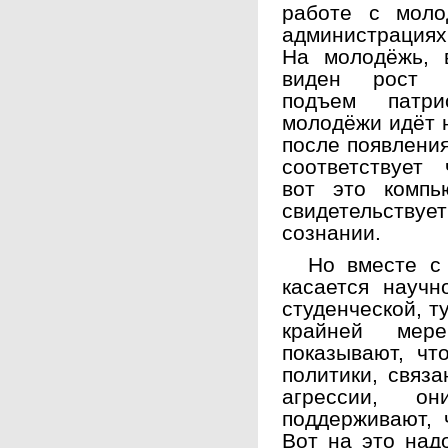
работе с мол
администрациях
На молодёжь, 
виден рост п
подъем патри
молодёжи идёт 
после появления
соответствует 
вот это компь
свидетельству
сознании.
Но вместе с т
касается научн
студенческой, т
крайней мере
показывают, чт
политики, связ
агрессии, о
поддерживают, 
Вот на это над