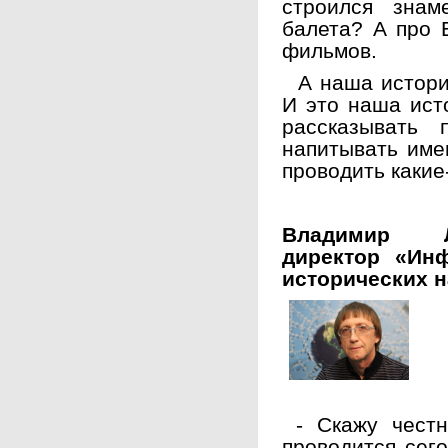
строился зна
балета? А про Е
фильмов.
А наша история
И это наша ист
рассказывать
напитывать име
проводить каки
Владимир Л
директор «Инф
исторических н
- Скажу честн
проводится сег