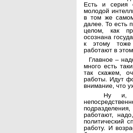
Есть и серия 
молодой интелл
в том же само
далее. То есть 
целом, как пр
осознана госуда
к этому тоже
работают в этом
Главное – надо
много есть так
так скажем, о
работы. Идут ф
внимание, что у
Ну и, кон
непосредст
подразделен
работают, надо
политический сп
работу. И возра