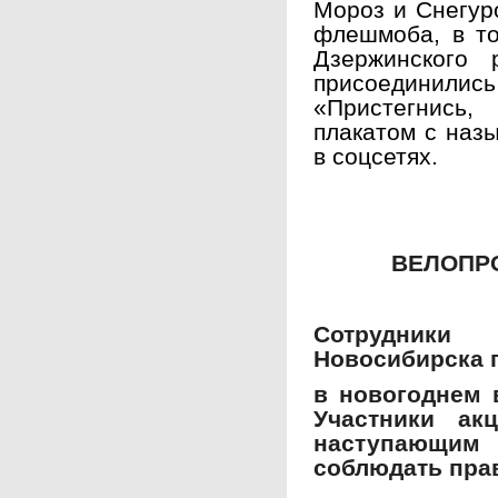
Мороз и Снегуро
флешмоба, в то
Дзержинского 
присоединили
«Пристегнись
плакатом с наз
в соцсетях.
ВЕЛОПР
Сотрудник
Новосибирска 
в новогоднем 
Участники ак
наступающим 
соблюдать пра