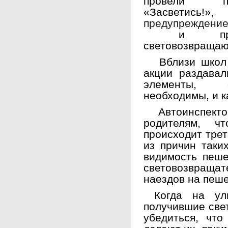
провели пр
«Засветись
предупреждение
и пропаг
световозвраща
Вблизи школ и
акции раздава
элементы, о
необходимы, и к
Автоинспектор
родителям, ч
происходит тре
из причин таки
видимость пеше
световозвраща
наездов на пеше
Когда на ули
получившие све
убедиться, что