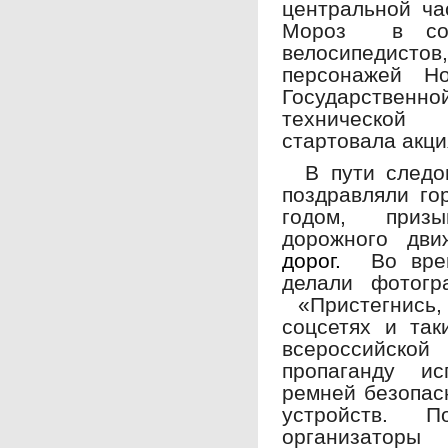
центральной ча
Мороз в сост
велосипедис
персонажей 
Государстве
технической 
стартовала акц
В пути следов
поздравляли г
годом, приз
дорожного дви
дорог.
Во вре
делали фотог
«Пристегнись,
соцсетях и так
всероссийско
пропаганду ис
ремней безопас
устройств. П
организаторы