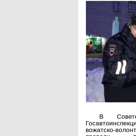
В Советск
Госавтоинспекц
вожатско-вол