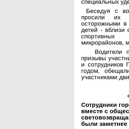
специальных уд
Беседуя с во
просили их
осторожными в 
детей - вблизи
спортивных
микрорайонов, м
Водители пол
призывы участн
и сотрудников
годом, обещал
участниками дв
Сотрудники го
вместе с обще
световозвраща
были заметнее 