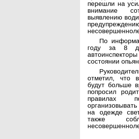
перешли на уси
внимание со
выявлению води
предупрежден
несовершенноле
По информа
году за 8 дн
автоинспектор
состоянии опьян
Руководител
отметил, что 
будут больше в
попросил роди
правилах п
организовывать
на одежде све
также соблю
несовершенноле