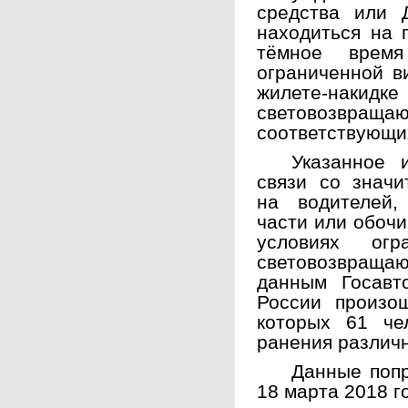
средства или 
находиться на 
тёмное врем
ограниченной в
жилете-н
световозв
соответствующи
Указанное 
связи со значи
на водителей,
части или обочи
условиях огр
световозвращаю
данным Госавт
России произо
которых 61 че
ранения различн
Данные попр
18 марта 2018 г