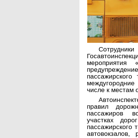
Сотруд
Госавтоинспекц
мероприятия 
предупрежден
пассажирского 
междугородние 
числе к местам 
Автоинспек
правил дорож
пассажиров 
участках доро
пассажирского т
автовокзалов, 