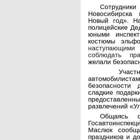
Сотрудн
Новосибирска 
Новый год». Н
полицейские Де
юными инспект
костюмы эльф
наступающими
соблюдать пр
желали безопасн
Участни
автомобилиста
безопасности 
сладкие подарк
предоставлен
развлечений «У
Общаясь с
Госавтоинспе
Маслюк сообщи
праздников и д