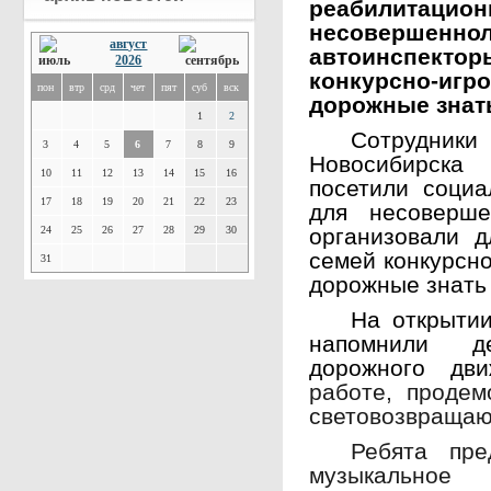
реабилитацион
несовершеннол
август
автоинспектор
2026
конкурсно-игр
пон
втр
срд
чет
пят
суб
вск
дорожные знат
1
2
Сотрудн
3
4
5
6
7
8
9
Новосибирска
10
11
12
13
14
15
16
посетили социа
17
18
19
20
21
22
23
для несоверше
24
25
26
27
28
29
30
организовали д
семей конкурсн
31
дорожные знать
На открыти
напомнили де
дорожного дв
работе, продем
световозвраща
Ребята пре
музыкальное