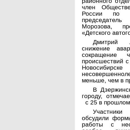
районного отде
член Обществ
России по Н
председател
Морозова, пре
«Детского автог
Дмитрий 
снижение ава
сокращение ч
происшествий с 
Новосибирске
несовершенно
меньше, чем в п
В Дзержинс
городу, отмеча
с 25 в прошлом 
Участники
обсудили форм
работы с нес