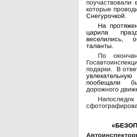
поучаствовали 
которые прово
Снегурочкой
.
На протяже
царила праз
веселились, 
таланты.
По окончан
Госавтоинспекц
подарки. В отве
увлекательну
пообещали
б
дорожного движ
Напосл
сфотографирова
«БЕЗО
Автоинспекто