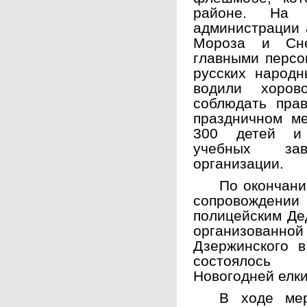
районе. На 
администрации 
Мороза и Сне
главными персо
русских народн
водили хоров
соблюдать пра
праздничном ме
300 детей и 
учебных зав
организации.
По окончан
сопровожден
полицейским Де
организованн
Дзержинского в
состоялось 
Новогодней елки
В ходе ме