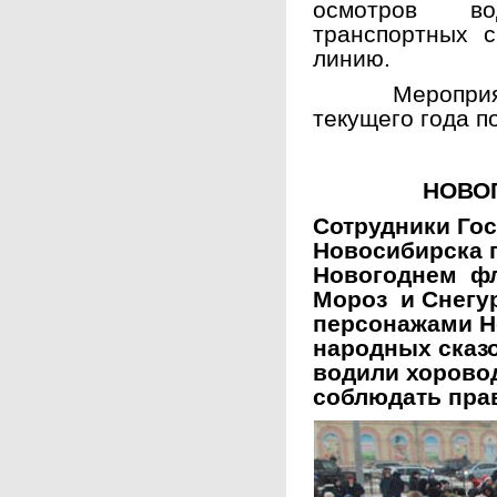
осмотров во
транспортных 
линию.
Мероприятие
текущего года п
НОВО
Сотрудники Го
Новосибирска 
Новогоднем ф
Мороз и Снегур
персонажами Н
народных сказо
водили хорово
соблюдать пра