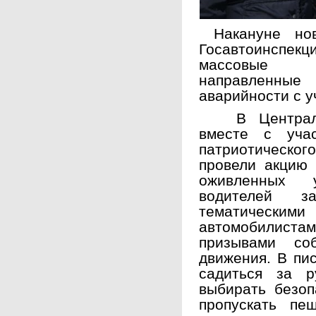
Накануне но
Госавтоинспек
массовые пр
направленн
аварийности с у
В Центрально
вместе с уча
патриотическог
провели акцию 
оживленных 
водителей з
тематическим
автомобилис
призывами со
движения. В пи
садиться за р
выбирать безоп
пропускать пе