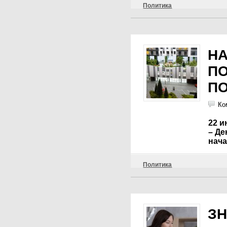
Политика
НА
П
ПО
Ко
22 и
– Де
нача
Политика
ЗН