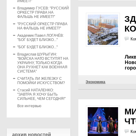
ИМЕЕТ!"
Владимир ГУСЕВ: "РУССКИЙ
ОРКЕСТР ПРАВА НА
ЗД
ФАЛЬШЬ НЕ ИМЕЕТ!"
"РУССКИЙ ОРКЕСТР ПРАВА
К
НА ФАЛЬШЬ НЕ ИМЕЕТ!"
Академик Павел ЛОГАЧЁВ:
Ко
"БОГ БУДЕТ БЛИЗКО..."
"БОГ БУДЕТ БЛИЗКО..."
Владислав ШУРЫГИН:
Ликв
"ВОЙСКА НАТО ВСТУПЯТ НА
Нов
УКРАИНУ, ТОЛЬКО КОГДА
ОНА РУХНЕТ КАК ВОЕННАЯ
гор
СИСТЕМА"
СЧИТАТЬ ЛИ ЖЕЛЕЗКУ С
Экономика
ПОМОЙКИ ИСКУССТВОМ?
Стасий НАТАЛЕНКО:
"ЗАВТРА Я ХОЧУ БЫТЬ
СИЛЬНЕЕ, ЧЕМ СЕГОДНЯ!"
Все интервью
МИ
ЧТ
Ко
архив новостей