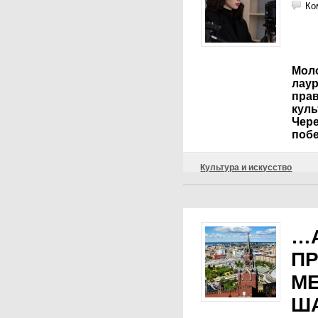
Ко
Моло
лау
прав
куль
Чере
поб
Культура и искусство
…
П
М
Ш