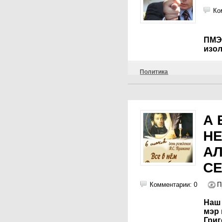
Ко
ПМЭ
изо
Политика
А 
НЕ
А
СЕ
Комментарии: 0
П
Наш 
мэр
Григ