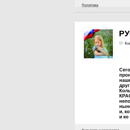
Политика
Р
Ко
Сего
про
наше
друг
Кол
КРА
неп
нын
и, к
и ко