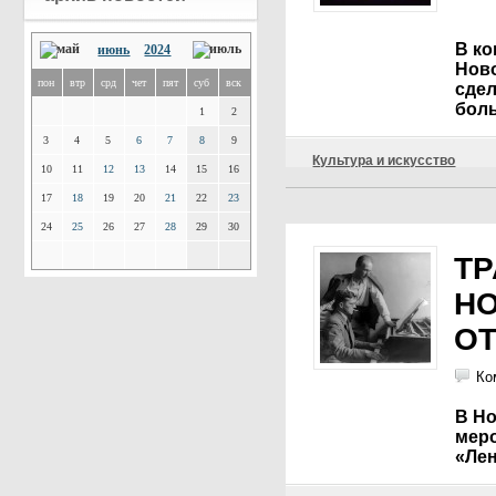
В ко
июнь
2024
Ново
пон
втр
срд
чет
пят
суб
вск
сдел
боль
1
2
3
4
5
6
7
8
9
Культура и искусство
10
11
12
13
14
15
16
17
18
19
20
21
22
23
24
25
26
27
28
29
30
Т
Н
О
Ко
В Н
меро
«Ле