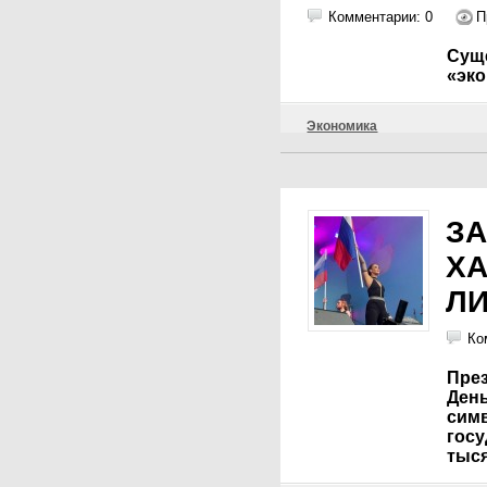
Комментарии: 0
П
Суще
«эк
Экономика
ЗА
ХА
Л
Ко
През
День
сим
гос
тыся