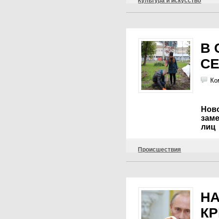
Культура и искусство
В 
С
Ко
Нов
зам
лиц
Происшествия
НА
КР