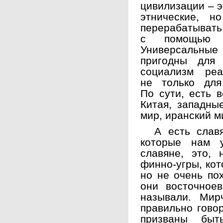
цивилизации – э
этнические, 
перерабатыв
с помощью в
Универсальные
пригодны для 
социализм реа
не только для
По сути, есть в
Китая, западны
мир, иранский ми
А есть славян
которые нам у
славяне, это, 
финно-угры, кот
но не очень по
они восточноев
называли. Мир
правильно гово
призваны быт