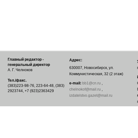
Главный редактор -
Адрес:
генеральный директор
630007, Новосибирск, ул.
А. Г. Челноков
Коммунистическая, 32 (2 этаж)
Тел./факс.
е-mail:
bb1@cn.ru
,
(383)223-98-76, 223-64-48, (383)
chelnokof@mail.ru
,
2923744, +7 (923)2363429
izdatelstvo.gazet@mail.ru