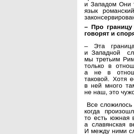
и Западом Они т
язык романски
законсервирован
– Про границу
говорят и спор
– Эта границ
и Западной сло
мы третьим Рим
только в отнош
а не в отнош
таковой. Хотя 
в ней много та
не наш, это чуж
Все сложилось 
когда произош
то есть южная 
а славянская в
И между ними с