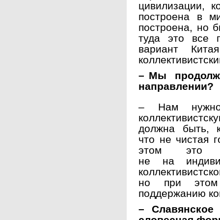
цивилизации, к
построена в м
построена, но б
туда это все 
вариант Кита
коллективистски
– Мы продолжа
направлении?
–
Нам нужн
коллективистску
должна быть, к
что не чистая г
этом это о
не на индив
коллективистско
но при этом 
поддержанию ко
– Славянское