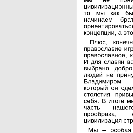
мы не пони
цивилизационн
то мы как бы
начинаем бра
ориентироват
концепции, а эт
Плюс, конечн
православие игр
православное, 
И для славян в
выбрано добро
людей не прин
Владимиром, 
который он сде
столетия прив
себя. В итоге м
часть нашег
прообраза, 
цивилизация стр
Мы – особая в