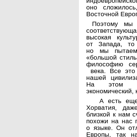
индоевропейско
оно сложилось
Восточной Евро
Поэтому мы в
соответствую
высокая культ
от Запада, то
но мы пытаем
«большой стиль
философию се
века. Все это
нашей цивилиз
На этом дер
экономический, 
А есть еще П
Хорватия, даж
близкой к нам с
похожи на нас 
о языке.
О
н от
Европы, так н