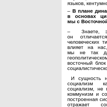
языков, кентумн
–
В плане дина
в основах ци
мы с Восточно
– Знаете, эт
он отличаетс
человеческих ти
влияет на нас
мы не так д
геополитическом
восточный блок
социалистическо
И сущность 
социализм к
социализм, не 
коммунизм и с
построенная си
отражает со