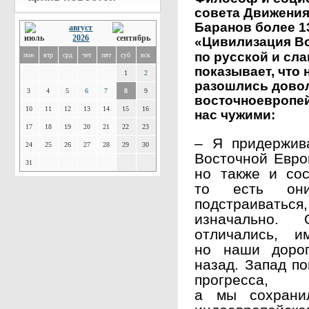
совета Движения
Баранов более 13
август
2026
«Цивилизация В
по русской и сл
пон
втр
срд
чет
пят
суб
вск
показывает, что
1
2
разошлись довол
3
4
5
6
7
8
9
восточноевропей
10
11
12
13
14
15
16
нас чужими:
17
18
19
20
21
22
23
– Я придержив
24
25
26
27
28
29
30
Восточной Европ
31
но также и сос
то есть он
подстраиват
изначально. 
отличались, и
но наши дорог
назад. Запад п
прогресса, 
а мы сохрани