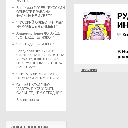
ИМЕЕТ!"
Владимир ГУСЕВ: "РУССКИЙ
ОРКЕСТР ПРАВА НА
РУ
ФАЛЬШЬ НЕ ИМЕЕТ!"
"РУССКИЙ ОРКЕСТР ПРАВА
И
НА ФАЛЬШЬ НЕ ИМЕЕТ!"
Академик Павел ЛОГАЧЁВ:
Ко
"БОГ БУДЕТ БЛИЗКО..."
"БОГ БУДЕТ БЛИЗКО..."
Владислав ШУРЫГИН:
В Н
"ВОЙСКА НАТО ВСТУПЯТ НА
реал
УКРАИНУ, ТОЛЬКО КОГДА
ОНА РУХНЕТ КАК ВОЕННАЯ
СИСТЕМА"
Политика
СЧИТАТЬ ЛИ ЖЕЛЕЗКУ С
ПОМОЙКИ ИСКУССТВОМ?
Стасий НАТАЛЕНКО:
"ЗАВТРА Я ХОЧУ БЫТЬ
СИЛЬНЕЕ, ЧЕМ СЕГОДНЯ!"
Все интервью
архив новостей