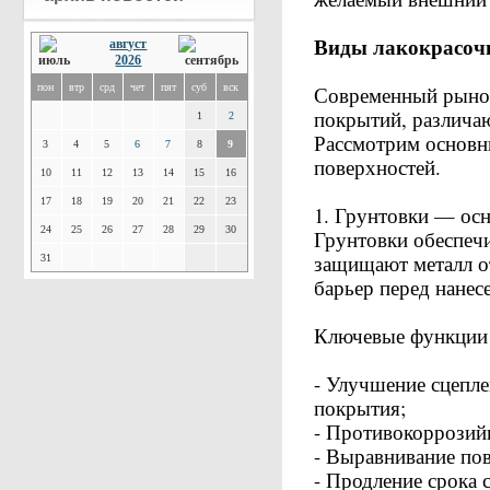
Виды лакокрасоч
август
2026
пон
втр
срд
чет
пят
суб
вск
Современный рынок
покрытий, различаю
1
2
Рассмотрим основн
3
4
5
6
7
8
9
поверхностей.
10
11
12
13
14
15
16
17
18
19
20
21
22
23
1. Грунтовки — ос
24
25
26
27
28
29
30
Грунтовки обеспеч
защищают металл о
31
барьер перед нане
Ключевые функции 
- Улучшение сцепл
покрытия;
- Противокоррозий
- Выравнивание по
- Продление срока