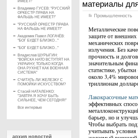
ИМЕЕТ!"
материалы дл
Владимир ГУСЕВ: "РУССКИЙ
ОРКЕСТР ПРАВА НА
Промышленность
ФАЛЬШЬ НЕ ИМЕЕТ!"
"РУССКИЙ ОРКЕСТР ПРАВА
Металлические пов
НА ФАЛЬШЬ НЕ ИМЕЕТ!"
защите от внешних 
Академик Павел ЛОГАЧЁВ:
"БОГ БУДЕТ БЛИЗКО..."
механических повр
"БОГ БУДЕТ БЛИЗКО..."
излучения. Без кач
прочность и долгов
Владислав ШУРЫГИН:
"ВОЙСКА НАТО ВСТУПЯТ НА
значительным фина
УКРАИНУ, ТОЛЬКО КОГДА
ОНА РУХНЕТ КАК ВОЕННАЯ
статистике, убытки
СИСТЕМА"
около 3,4% мировог
СЧИТАТЬ ЛИ ЖЕЛЕЗКУ С
триллионам доллар
ПОМОЙКИ ИСКУССТВОМ?
Стасий НАТАЛЕНКО:
Лакокрасочные мат
"ЗАВТРА Я ХОЧУ БЫТЬ
СИЛЬНЕЕ, ЧЕМ СЕГОДНЯ!"
эффективных спосо
Все интервью
металлоконструкци
барьер, но и улучш
Чтобы выбрать под
учитывать условия 
желаемый внешний 
архив новостей