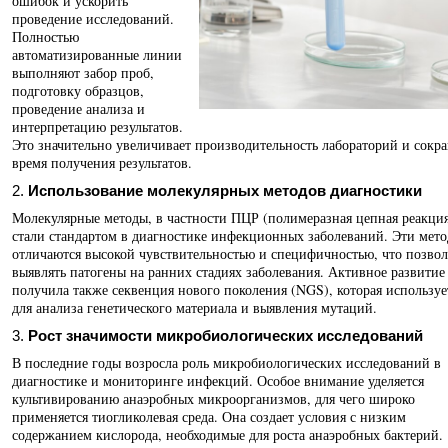
ошибок и ускорить
проведение исследований.
Полностью
автоматизированные линии
выполняют забор проб,
подготовку образцов,
проведение анализа и
интерпретацию результатов.
Это значительно увеличивает производительность лабораторий и сокр
время получения результатов.
2.
Использование молекулярных методов диагностики
Молекулярные методы, в частности ПЦР (полимеразная цепная реакция
стали стандартом в диагностике инфекционных заболеваний. Эти мет
отличаются высокой чувствительностью и специфичностью, что позвол
выявлять патогены на ранних стадиях заболевания. Активное развитие
получила также секвенция нового поколения (NGS), которая используе
для анализа генетического материала и выявления мутаций.
3.
Рост значимости микробиологических исследований
В последние годы возросла роль микробиологических исследований в
диагностике и мониторинге инфекций. Особое внимание уделяется
культивированию анаэробных микроорганизмов, для чего широко
применяется тиогликолевая среда. Она создает условия с низким
содержанием кислорода, необходимые для роста анаэробных бактерий.