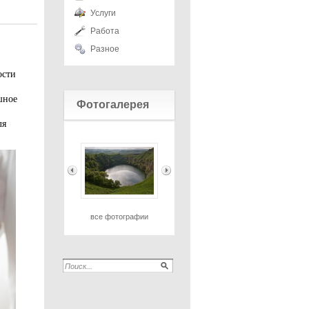
Услуги
Работа
Разное
ости
шное
Фотогалерея
ля
все фотографии