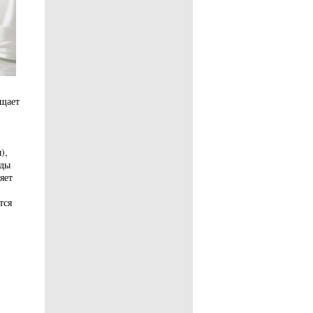
ащает
),
оды
яет
тся