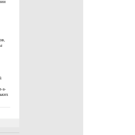
нии
ов,
ы
й
-a-
льких