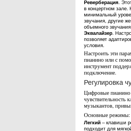
Реверберация
. Эт
в концертном зале.
минимальный урове
звучания, другие ж
объемного звучания
Эквалайзер
. Настр
позволяет адаптиро
условия.
Настроить эти пар
пианино или с пом
инструмент поддерж
подключение.
Регулировка ч
Цифровые пианино 
чувствительность к
музыкантов, привы
Основные режимы:
Легкий
– клавиши р
подходит для мягко