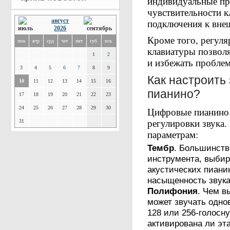
индивидуальные пр
чувствительности к
август
подключения к вне
2026
Кроме того, регуля
пон
втр
срд
чет
пят
суб
вск
клавиатуры позвол
1
2
и избежать пробле
3
4
5
6
7
8
9
Как настроить
10
11
12
13
14
15
16
пианино?
17
18
19
20
21
22
23
24
25
26
27
28
29
30
Цифровые пианино
регулировки звука
31
параметрам:
Тембр
. Большинств
инструмента, выби
акустических пианин
насыщенность звука
Полифония
. Чем в
может звучать одно
128 или 256-голосн
активирована ли эта