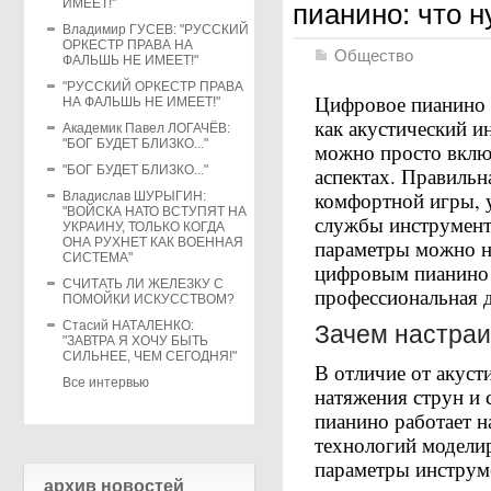
ИМЕЕТ!"
пианино: что н
Владимир ГУСЕВ: "РУССКИЙ
ОРКЕСТР ПРАВА НА
Общество
ФАЛЬШЬ НЕ ИМЕЕТ!"
"РУССКИЙ ОРКЕСТР ПРАВА
Цифровое пианино 
НА ФАЛЬШЬ НЕ ИМЕЕТ!"
как акустический ин
Академик Павел ЛОГАЧЁВ:
"БОГ БУДЕТ БЛИЗКО..."
можно просто вклю
"БОГ БУДЕТ БЛИЗКО..."
аспектах. Правильн
комфортной игры, 
Владислав ШУРЫГИН:
"ВОЙСКА НАТО ВСТУПЯТ НА
службы инструмента
УКРАИНУ, ТОЛЬКО КОГДА
ОНА РУХНЕТ КАК ВОЕННАЯ
параметры можно на
СИСТЕМА"
цифровым пианино 
СЧИТАТЬ ЛИ ЖЕЛЕЗКУ С
профессиональная д
ПОМОЙКИ ИСКУССТВОМ?
Стасий НАТАЛЕНКО:
Зачем настраи
"ЗАВТРА Я ХОЧУ БЫТЬ
СИЛЬНЕЕ, ЧЕМ СЕГОДНЯ!"
В отличие от акусти
Все интервью
натяжения струн и 
пианино работает н
технологий модели
параметры инструм
архив новостей